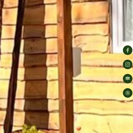
DER PLATZ
MIETOBJEKTE
Bootshaus
Holzhaus
Mobilhome Capri
AKTIVITÄTEN
BUCHUNGSANFRAGE