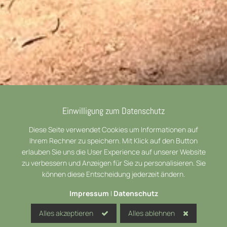
Einwilligung zum Datenschutz
Der Waldcampingplatz Olympiasee - perfekt
geeignet für Ihren Urlaub, das Wochenende mit
Diese Seite verwendet Cookies um Informationen auf
Freunden und Familie oder den Kurzstopp zur
Ihrem Rechner zu speichern. Mit Klick auf den Button
Zwischenübernachtung. Der Platz befindet sich vor
erlauben Sie uns die User Experience auf unserer Website
den Toren der Stadt Coswig (Anhalt), ruhig gelegen
zu verbessern und Anzeigen für Sie zu personalisieren. Sie
in einem großen Waldgebiet mit eigenem Badesee.
können diese Entscheidung jederzeit ändern.
Mehr über uns
Impressum
|
Datenschutz
Alles akzeptieren
Alles ablehnen
Anfahrt